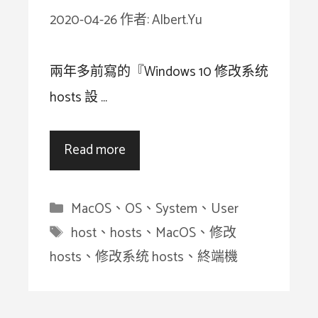
2020-04-26
作者:
Albert.Yu
兩年多前寫的『Windows 10 修改系统
hosts 設 …
Read more
分
MacOS
、
OS
、
System
、
User
類
標
host
、
hosts
、
MacOS
、
修改
籤
hosts
、
修改系统 hosts
、
終端機