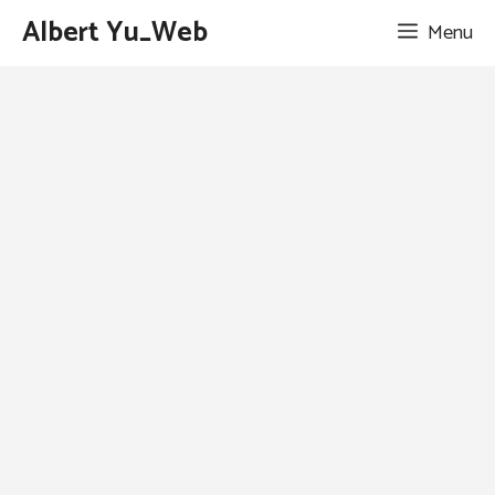
跳
Albert Yu_Web
Menu
至
主
要
內
容