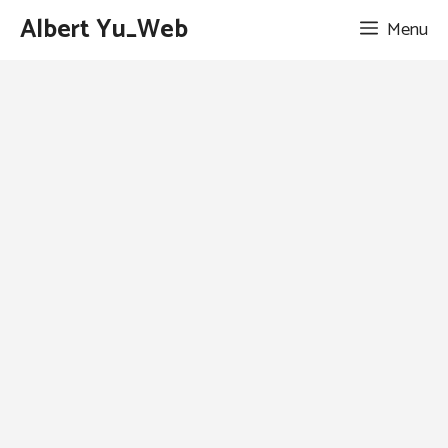
跳
Albert Yu_Web
Menu
至
主
要
內
容