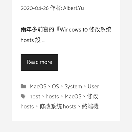
2020-04-26
作者:
Albert.Yu
兩年多前寫的『Windows 10 修改系统
hosts 設 …
Read more
分
MacOS
、
OS
、
System
、
User
類
標
host
、
hosts
、
MacOS
、
修改
籤
hosts
、
修改系统 hosts
、
終端機