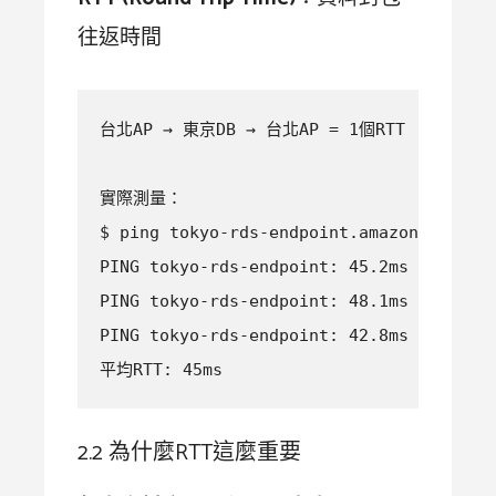
往返時間
台北AP → 東京DB → 台北AP = 1個RTT

實際測量：

$ ping tokyo-rds-endpoint.amazonaws.com

PING tokyo-rds-endpoint: 45.2ms ← 這就是R
PING tokyo-rds-endpoint: 48.1ms  

PING tokyo-rds-endpoint: 42.8ms

平均RTT: 45ms
2.2 為什麼RTT這麼重要