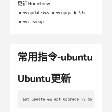
更新 Homebrew
brew update && brew upgrade &&
brew cleanup
常用指令-ubuntu
Ubuntu更新
apt update && apt upgrade -y && apt aut