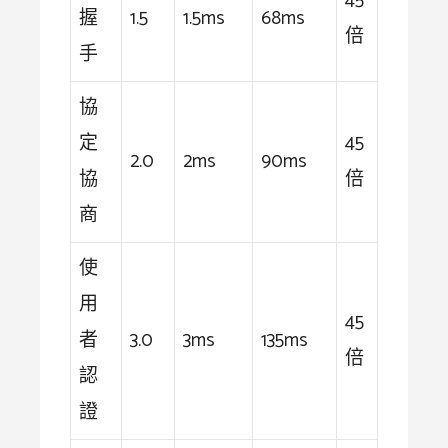
45
握
1.5
1.5ms
68ms
倍
手
協
定
45
2.0
2ms
90ms
協
倍
商
使
用
45
者
3.0
3ms
135ms
倍
認
證