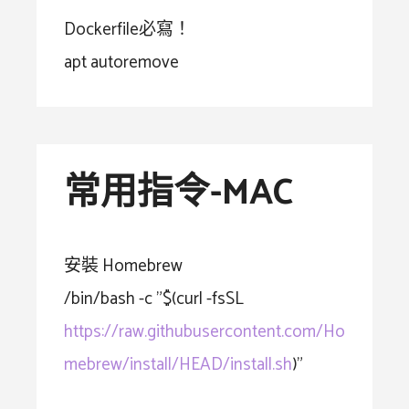
Dockerfile必寫！
apt autoremove
常用指令-MAC
安裝 Homebrew
/bin/bash -c "$(curl -fsSL
https://raw.githubusercontent.com/Ho
mebrew/install/HEAD/install.sh
)"