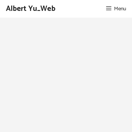
跳
Albert Yu_Web
Menu
至
主
要
內
容