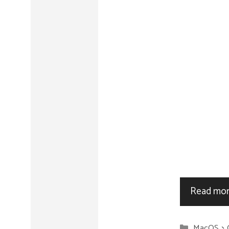
Read mo
分
MacOS
、