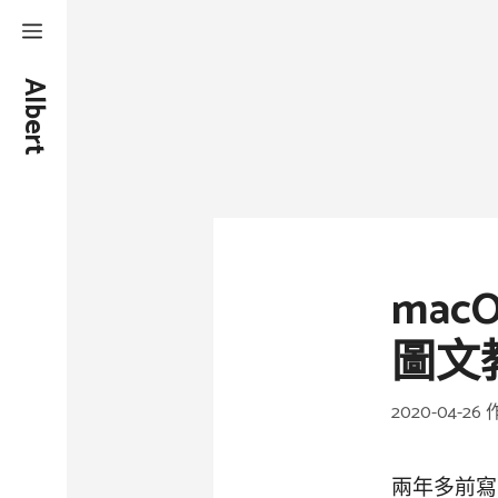
跳
至
A
l
b
e
r
t
Y
u
_
W
e
b
主
要
內
容
mac
圖文
2020-04-26
兩年多前寫的『