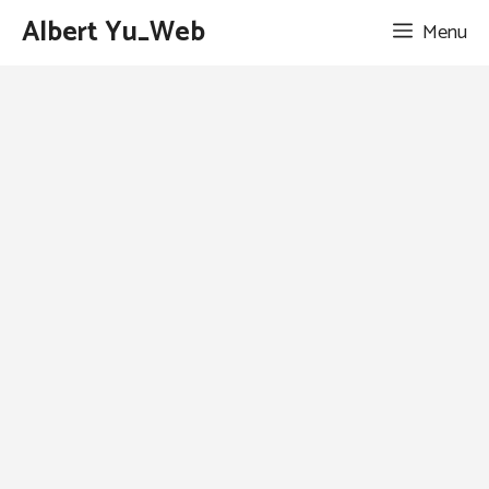
跳
Albert Yu_Web
Menu
至
主
要
內
容