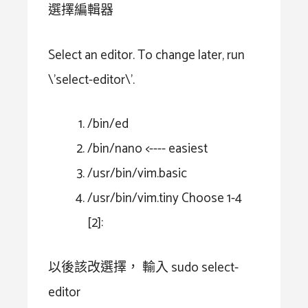
選擇編輯器
Select an editor. To change later, run
\'select-editor\'.
/bin/ed
/bin/nano <---- easiest
/usr/bin/vim.basic
/usr/bin/vim.tiny Choose 1-4
[2]:
以後該改選擇， 輸入 sudo select-
editor