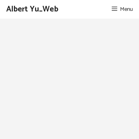
跳
Albert Yu_Web
Menu
至
主
要
內
容